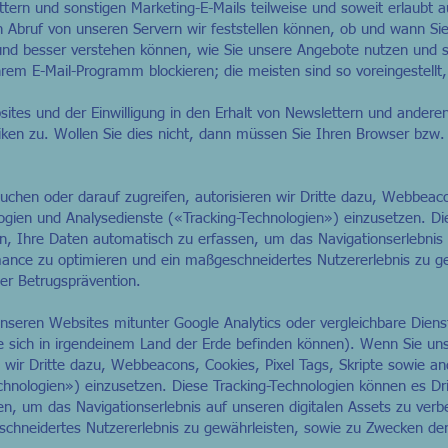
tern und sonstigen Marketing-E-Mails teilweise und soweit erlaubt a
n Abruf von unseren Servern wir feststellen können, ob und wann Sie
und besser verstehen können, wie Sie unsere Angebote nutzen und s
rem E-Mail-Programm blockieren; die meisten sind so voreingestellt,
ites und der Einwilligung in den Erhalt von Newslettern und andere
iken zu. Wollen Sie dies nicht, dann müssen Sie Ihren Browser bzw
chen oder darauf zugreifen, autorisieren wir Dritte dazu, Webbeaco
ogien und Analysedienste («Tracking-Technologien») einzusetzen. Di
n, Ihre Daten automatisch zu erfassen, um das Navigationserlebnis 
ance zu optimieren und ein maßgeschneidertes Nutzererlebnis zu ge
er Betrugsprävention.
unseren Websites mitunter Google Analytics oder vergleichbare Dienst
die sich in irgendeinem Land der Erde befinden können). Wenn Sie u
en wir Dritte dazu, Webbeacons, Cookies, Pixel Tags, Skripte sowie a
chnologien») einzusetzen. Diese Tracking-Technologien können es Dri
n, um das Navigationserlebnis auf unseren digitalen Assets zu ver
chneidertes Nutzererlebnis zu gewährleisten, sowie zu Zwecken der