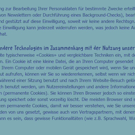
ung zur Bearbeitung Ihrer Personaldaten für bestimmte Zwecke erteil
von Newslettern oder Durchführung eines Background-Checks), bearb
gestützt auf diese Einwilligung, soweit wir keine andere Rechtsgr
te Einwilligung kann jederzeit widerrufen werden, was jedoch keine A
hat.
d andere Technologien im Zusammenhang mit der Nutzung unse
te typischerweise «Cookies» und vergleichbare Techniken ein, mit d
ann. Ein Cookie ist eine kleine Datei, die an Ihren Computer gesend
Ihrem Computer oder mobilen Gerät gespeichert wird, wenn Sie u
t aufrufen, können wir Sie so wiedererkennen, selbst wenn wir nich
 während einer Sitzung benutzt und nach Ihrem Website-Besuch gelö
ch benutzt werden, um Nutzereinstellungen und andere Informatione
rn (permanente Cookies). Sie können Ihren Browser jedoch so einste
zung speichert oder sonst vorzeitig löscht. Die meisten Browser sind s
zen permanente Cookies, damit wir besser verstehen, wie Sie unser
den von uns gesetzt, gewisse auch von Vertragspartnern, mit dene
nn es sein, dass gewisse Funktionalitäten (wie z.B. Sprachwahl, Wa