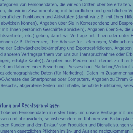
ategorien von Personendaten, die wir von Dritten über Sie erhalten
ben, die wir im Zusammenhang mit behördlichen und gerichtlichen V
ruflichen Funktionen und Aktivitäten (damit wir z.B. mit Ihrer Hil
d abwickeln können), Angaben über Sie in Korrespondenz und Bespre
r mit Ihnen persönlich Geschäfte abwickeln), Angaben über Sie, di
chtsvertreter, etc.) geben, damit wir Verträge mit Ihnen oder unter
können (z.B. Referenzen, Ihre Adresse für Lieferungen, Vollmachten
twa der Geldwäschereibekämpfung und Exportrestriktionen, Angaben
und anderen Vertragspartnern von uns zur Inanspruchnahme oder Erb
lungen, erfolgte Käufe)), Angaben aus Medien und Internet zu Ihrer 
, z.B. im Rahmen einer Bewerbung, Presseschau, Marketing/Verkauf, 
 soziodemographische Daten (für Marketing), Daten im Zusammenha
AC-Adresse des Smartphones oder Computers, Angaben zu Ihrem Ger
 Besuchs, abgerufene Seiten und Inhalte, benutzte Funktionen, ver
itung und Rechtsgrundlagen
rhobenen Personendaten in erster Linie, um unsere Verträge mit u
essen und abzuwickeln, so insbesondere im Rahmen von Bildungskurs
eren Kunden und den Einkauf von Produkten und Dienstleistungen v
nseren gesetzlichen Pflichten im In- und Ausland nachzukommen. 