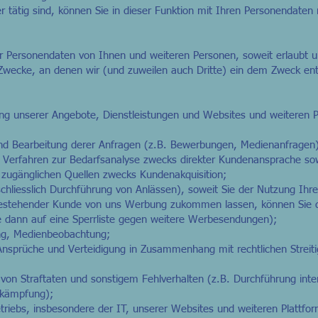
 tätig sind, können Sie in dieser Funktion mit Ihren Personendaten n
r Personendaten von Ihnen und weiteren Personen, soweit erlaubt u
 Zwecke, an denen wir (und zuweilen auch Dritte) ein dem Zweck en
ng unserer Angebote, Dienstleistungen und Websites und weiteren P
nd Bearbeitung derer Anfragen (z.B. Bewerbungen, Medienanfragen)
 Verfahren zur Bedarfsanalyse zwecks direkter Kundenansprache so
 zugänglichen Quellen zwecks Kundenakquisition;
hliesslich Durchführung von Anlässen), soweit Sie der Nutzung Ihre
bestehender Kunde von uns Werbung zukommen lassen, können Sie d
e dann auf eine Sperrliste gegen weitere Werbesendungen);
ng, Medienbeobachtung;
nsprüche und Verteidigung in Zusammenhang mit rechtlichen Streiti
von Straftaten und sonstigem Fehlverhalten (z.B. Durchführung int
ekämpfung);
riebs, insbesondere der IT, unserer Websites und weiteren Plattfo