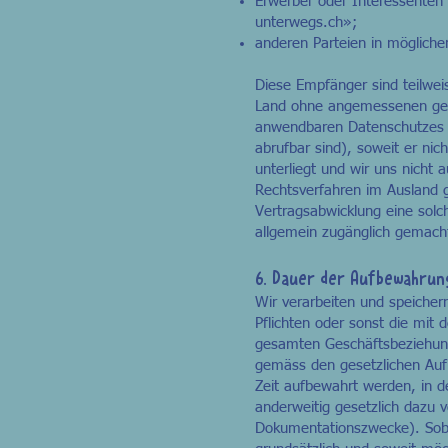
Erwerber oder Interessenten 
unterwegs.ch»;
anderen Parteien in mögliche
Diese Empfänger sind teilwei
Land ohne angemessenen geset
anwendbaren Datenschutzes (
abrufbar sind), soweit er ni
unterliegt und wir uns nich
Rechtsverfahren im Ausland g
Vertragsabwicklung eine solc
allgemein zugänglich gemacht
6.
Dauer der Aufbewahrun
Wir verarbeiten und speichern
Pflichten oder sonst die mit 
gesamten Geschäftsbeziehung
gemäss den gesetzlichen Auf
Zeit aufbewahrt werden, in 
anderweitig gesetzlich dazu v
Dokumentationszwecke). Soba