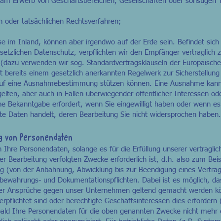
am Erwerb von Geschäftsbereichen, Gesellschaften oder sonstigen T
n oder tatsächlichen Rechtsverfahren;
se im Inland, können aber irgendwo auf der Erde sein. Befindet sic
zlichen Datenschutz, verpflichten wir den Empfänger vertraglich z
dazu verwenden wir sog. Standardvertragsklauseln der Europäisch
cht bereits einem gesetzlich anerkannten Regelwerk zur Sicherstellun
t auf eine Ausnahmebestimmung stützen können. Eine Ausnahme kann
elten, aber auch in Fällen überwiegender öffentlicher Interessen o
he Bekanntgabe erfordert, wenn Sie eingewilligt haben oder wenn e
e Daten handelt, deren Bearbeitung Sie nicht widersprochen haben.
g von Personendaten
 Ihre Personendaten, solange es für die Erfüllung unserer vertragli
der Bearbeitung verfolgten Zwecke erforderlich ist, d.h. also zum Beis
 (von der Anbahnung, Abwicklung bis zur Beendigung eines Vertrag
bewahrungs- und Dokumentationspflichten. Dabei ist es möglich, da
der Ansprüche gegen unser Unternehmen geltend gemacht werden kö
erpflichtet sind oder berechtigte Geschäftsinteressen dies erfordern 
ld Ihre Personendaten für die oben genannten Zwecke nicht mehr er