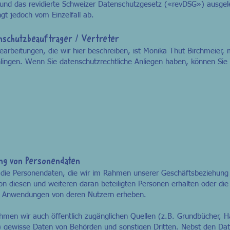
nd das revidierte Schweizer Datenschutzgesetz («revDSG») ausgele
t jedoch vom Einzelfall ab.
enschutzbeauftrager / Vertreter
earbeitungen, die wir hier beschreiben, ist Monika Thut Birchmeier, 
ingen. Wenn Sie datenschutzrechtliche Anliegen haben, können Sie 
ung von Personendaten
ie die Personendaten, die wir im Rahmen unserer Geschäftsbeziehun
n diesen und weiteren daran beteiligten Personen erhalten oder die
n Anwendungen von deren Nutzern erheben.
ehmen wir auch öffentlich zugänglichen Quellen (z.B. Grundbücher, Ha
r) gewisse Daten von Behörden und sonstigen Dritten. Nebst den Dat