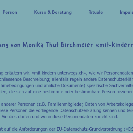
Person
Kurse & Beratung
Rituale
Impul
ung von Monika Thut Birchmeier
«
mit-kinder
ng erläutern wir, «mit-kindern-unterwegs.ch», wie wir Personendate
schliessende Beschreibung; allenfalls regeln andere Datenschutzerkl
ahmebedingungen und ähnliche Dokumente) spezifische Sachverhalt
den, die sich auf eine bestimmte oder bestimmbare Person beziehe
nderer Personen (z.B. Familienmitglieder, Daten von Arbeitskollege
s diese Personen die vorliegende Datenschutzerklärung kennen und tei
Sie dies dürfen und wenn diese Personendaten korrekt sind.
ist auf die Anforderungen der EU-Datenschutz-Grundverordnung («