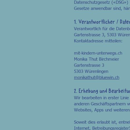
Datenschutzgesetz («DSG») u
Gesetze anwendbar sind, häng
1. Verantwortlicher / Dat
Verantwortlich für die Datenb
Gartenstrasse 3, 5303 Würenl
Kontaktadresse mitteilen:
mit-kindern-unterwegs.ch
Monika Thut Birchmeier
Gartenstrasse 3
5303 Würenlingen
monikathut@bluewin.ch
2. Erhebung und Bearbeit
Wir bearbeiten in erster Lin
anderen Geschäftspartnern vo
Websites, Apps und weitere
Soweit dies erlaubt ist, entn
Internet, Betreibungsregiste