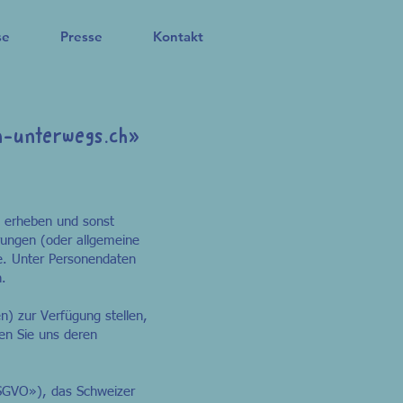
se
Presse
Kontakt
n-unterwegs.ch
»
n erheben und sonst
ärungen (oder allgemeine
e. Unter Personendaten
n.
n) zur Verfügung stellen,
len Sie uns deren
DSGVO»), das Schweizer